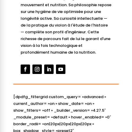
mouvement et nutrition. Sa philosophie repose
sur une hygiène de vie optimisée pour une
longévité active. Sa curiosité intellectuelle —
de la pratique du violon à l'étude de l'histoire
— complète son profil d'ingénieur. Cette
richesse de parcours fait de lui le garant d'une
vision à la fois technologique et
profondément humaine de la nutrition.
[dpdfg_filtergrid custom_query= »advanced »
current_author= »on » show_date= »on »
show_filters= »off » _builder_version= »4.27.5″
_module_preset= »default » hover_enabled= »0″
border_radii= »on|20px|20px|20px|20px »
box_shadow_style= »preset2″