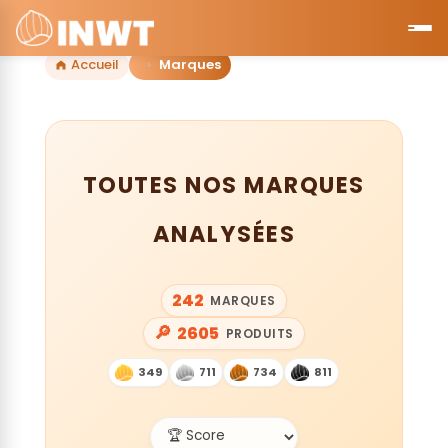
Accueil
Marques
TOUTES NOS MARQUES
ANALYSÉES
242
MARQUES
🔎
2605
PRODUITS
349
711
734
811