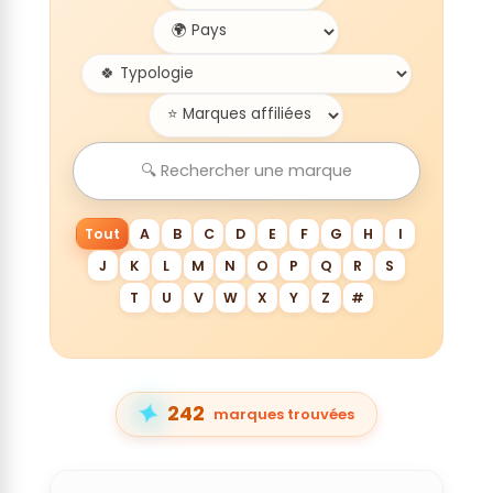
Tout
A
B
C
D
E
F
G
H
I
J
K
L
M
N
O
P
Q
R
S
T
U
V
W
X
Y
Z
#
✦
242
marques trouvées