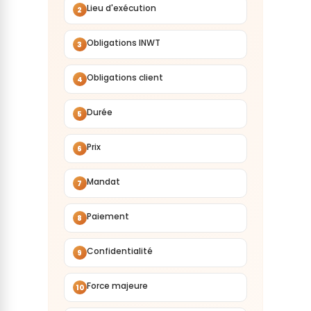
Lieu d'exécution
2
Obligations INWT
3
Obligations client
4
Durée
5
Prix
6
Mandat
7
Paiement
8
Confidentialité
9
Force majeure
10