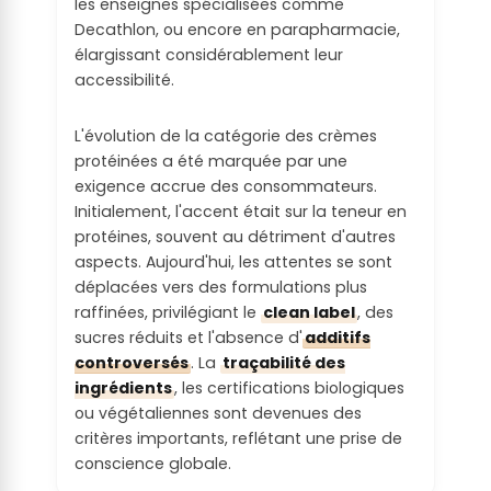
les enseignes spécialisées comme
Produit composé en majorité
Decathlon, ou encore en parapharmacie,
d'ingrédients à IG bas avec d'autres à IG
élargissant considérablement leur
moyen
accessibilité.
Facteur de
satiété /
L'évolution de la catégorie des crèmes
Fullness
protéinées a été marquée par une
factor :
exigence accrue des consommateurs.
Initialement, l'accent était sur la teneur en
De 1 à 2
protéines, souvent au détriment d'autres
aspects. Aujourd'hui, les attentes se sont
déplacées vers des formulations plus
raffinées, privilégiant le
clean label
, des
sucres réduits et l'absence d'
additifs
controversés
. La
traçabilité des
ingrédients
, les certifications biologiques
ou végétaliennes sont devenues des
critères importants, reflétant une prise de
conscience globale.