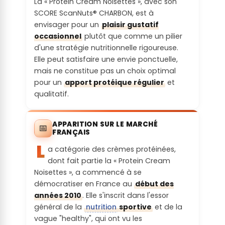
La « Protein Cream Noisettes », avec son
dans une
probablement toxiques
un label écologique ou limitée par une
le même que celui de production - avec
SCORE ScanNuts® CHARBON, est à
portion :
réglementation en Europe ou ailleurs
vente sur internet (plus de 50% du CA)
envisager pour un
plaisir gustatif
Allergies :
occasionnel
plutôt que comme un pilier
Entre 20 et 25%
Communicat
Portion de
d'une stratégie nutritionnelle rigoureuse.
Le produit contient une ou des
ion
l'emballage
Elle peut satisfaire une envie ponctuelle,
Qualité des
substances reconnues comme un des 14
responsable :
:
mais ne constitue pas un choix optimal
protéines
allergènes majeurs (gluten, crustacés,
pour un
apport protéique régulier
et
du produit
œufs, poissons, arachides, soja, lait, fruits
La réalité du produit / service semble
Produit en large format / multi-utilisation
qualitatif.
ou de la
à coques, célerie, moutarde, sésame,
contredire le discours marketing associé
matière
sulfites, lupin, mollusques)
Recyclabilit
première
APPARITION SUR LE MARCHÉ
é des
📅
principale
Irritations :
FRANÇAIS
emballages
(PDCAAs) :
L
:
a catégorie des crèmes protéinées,
Le produit contient une ou plusieurs
dont fait partie la « Protein Cream
Score PDCAA entre 0.8 et 1
substances potentiellement irritantes
Noisettes », a commencé à se
L'emballage est recyclé en France
démocratiser en France au
début des
Quantité de
Troubles
Labels sur
années 2010
. Elle s'inscrit dans l'essor
fibres par
digestifs :
produit fini :
général de la
nutrition
sportive
et de la
portion :
vague "healthy", qui ont vu les
Le produit contient une ou plusieurs