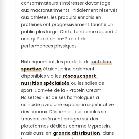
consommateurs s'intéresser davantage
Le produit fini est certifié durable via un
En dessous de 10% des AQR (=<3g)
substances potentiellement irritantes
aux macronutriments. Initialement réservés
label environnemental public
aux athlètes, les produits enrichis en
Quantité de
protéines ont progressivement touché un
sel par
public plus large. Cette tendance répond à
portion :
une quête de bien-être et de
performances physiques.
En dessous de 5% des AQR (=<0,25g)
Historiquement, les produits de
nutrition
Charge
sportive
étaient principalement
glycémique
disponibles via les
réseaux sport-
/ Composé
nutrition spécialisés
ou les salles de
d’un
sport. L'arrivée de la « Protein Cream
ingrédient
Noisettes » et de ses homologues a
susceptible
coïncidé avec une expansion significative
d’augmente
des canaux. Désormais, ces articles se
r fortement
trouvent aisément en ligne sur des
la glycémie
plateformes dédiées comme Myprotein,
:
mais aussi en
grande distribution
, dans