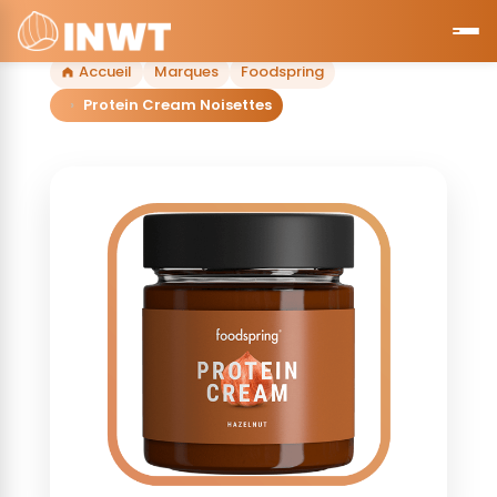
Accueil
Marques
Foodspring
Protein Cream Noisettes