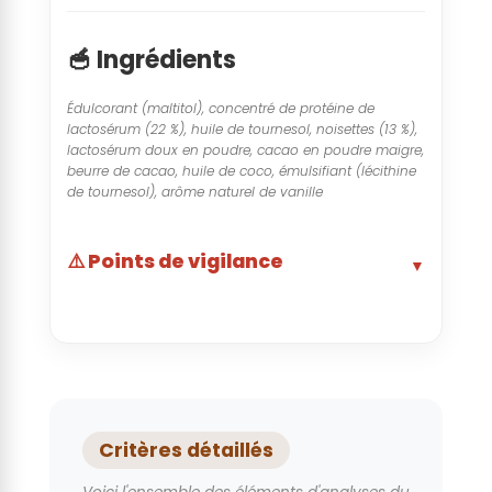
🥣 Ingrédients
Édulcorant (maltitol), concentré de protéine de
lactosérum (22 %), huile de tournesol, noisettes (13 %),
lactosérum doux en poudre, cacao en poudre maigre,
beurre de cacao, huile de coco, émulsifiant (lécithine
de tournesol), arôme naturel de vanille
⚠️ Points de vigilance
▼
Arôme naturel de vanille
▼
🤝 Risques Sociaux
Beurre de cacao
▼
- Faible redistribution au producteur
🤝 Risques Sociaux
Cacao en poudre maigre
▼
Critères détaillés
🌱 Risques Environnementaux
- Travail d'enfants
🤝 Risques Sociaux