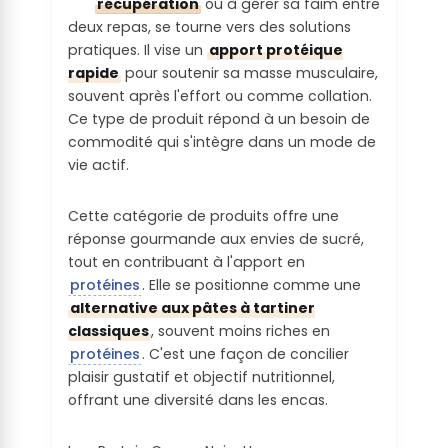
récupération
ou à gérer sa faim entre
Les matières premières utilisées sont à
Troubles
on :
deux repas, se tourne vers des solutions
risque et ne sont pas couvertes par une
neurologiqu
Le produit est noté D
pratiques. Il vise un
apport protéique
certification durable
es :
Aucune communication / explication sur
rapide
pour soutenir sa masse musculaire,
Quantité de
les procédés de transformation
souvent après l'effort ou comme collation.
Origine
Lipides par
Le produit ne contient pas de substance
Ce type de produit répond à un besoin de
géographiq
portion :
probablement toxiques
Perception
commodité qui s'intègre dans un mode de
ue de la
sociétale :
vie actif.
Matière
Reprotoxicit
Entre 10% et 15% des AQR (10g<x<15g)
Première :
é :
Le produit ne contient aucune substance
Cette catégorie de produits offre une
Concentrati
controversée interdite dans le cahier des
réponse gourmande aux envies de sucré,
On ne connait pas l'origine géographique
on en Acide
Le produit ne contient pas de substance
charges des grands distributeurs (U,
tout en contribuant à l'apport en
de la matière première (principale)
Gras
probablement toxiques
Carrefour) et/ou décriée par une
protéines
. Elle se positionne comme une
Saturés de
association/ONG
Lieu de
alternative aux pâtes à tartiner
la portion :
Perturbateu
vente /
classiques
, souvent moins riches en
r
Alertes
consommat
protéines
. C'est une façon de concilier
endocrinien
Entre 10% et 20%
réglementair
ion estimée
plaisir gustatif et objectif nutritionnel,
:
es :
:
offrant une diversité dans les encas.
Quantité de
protéines
Le produit ne contient pas de substances
Au moins une substance est interdite par
Le pays de vente du produit fini n'est pas