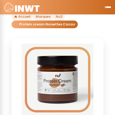
Accueil
Marques
Nu3
Protein cream Noisettes Cacao