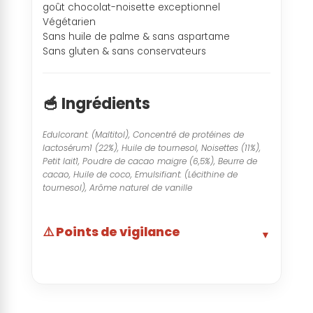
goût chocolat-noisette exceptionnel
Végétarien
Sans huile de palme & sans aspartame
Sans gluten & sans conservateurs
🥣 Ingrédients
Edulcorant: (Maltitol), Concentré de protéines de
lactosérum1 (22%), Huile de tournesol, Noisettes (11%),
Petit lait1, Poudre de cacao maigre (6,5%), Beurre de
cacao, Huile de coco, Emulsifiant: (Lécithine de
tournesol), Arôme naturel de vanille
⚠️ Points de vigilance
▼
Arôme naturel de vanille
▼
🤝 Risques Sociaux
Beurre de cacao
▼