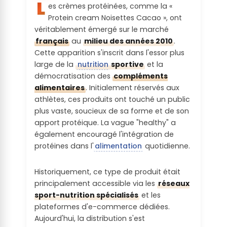
L
es crèmes protéinées, comme la «
Quantité de
Troubles
Labels sur
Protein cream Noisettes Cacao », ont
fibres par
digestifs :
produit fini :
véritablement émergé sur le marché
portion :
français
au
milieu des années 2010
.
Le produit contient une ou plusieurs
Cette apparition s'inscrit dans l'essor plus
Pas de certification environnementale
En dessous de 10% des AQR (=<3g)
substances potentiellement irritantes
large de la
nutrition
sportive
et la
démocratisation des
compléments
Quantité de
alimentaires
. Initialement réservés aux
sel par
athlètes, ces produits ont touché un public
portion :
plus vaste, soucieux de sa forme et de son
apport protéique. La vague "healthy" a
En dessous de 5% des AQR (=<0,25g)
également encouragé l'intégration de
protéines dans l'
alimentation
quotidienne.
Charge
glycémique
Historiquement, ce type de produit était
/ Composé
principalement accessible via les
réseaux
d’un
sport-nutrition spécialisés
et les
ingrédient
plateformes d'e-commerce dédiées.
susceptible
Aujourd'hui, la distribution s'est
d’augmente