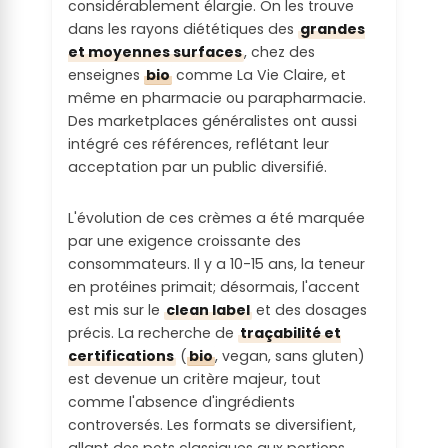
considérablement élargie. On les trouve
r fortement
dans les rayons diététiques des
grandes
la glycémie
et moyennes surfaces
, chez des
:
enseignes
bio
comme La Vie Claire, et
même en pharmacie ou parapharmacie.
Produit composé en majorité
Des marketplaces généralistes ont aussi
d'ingrédients à IG bas avec d'autres à IG
intégré ces références, reflétant leur
moyen
acceptation par un public diversifié.
Facteur de
satiété /
L'évolution de ces crèmes a été marquée
Fullness
par une exigence croissante des
factor :
consommateurs. Il y a 10-15 ans, la teneur
en protéines primait; désormais, l'accent
De 1 à 2
est mis sur le
clean label
et des dosages
précis. La recherche de
traçabilité et
certifications
(
bio
, vegan, sans gluten)
est devenue un critère majeur, tout
comme l'absence d'ingrédients
controversés. Les formats se diversifient,