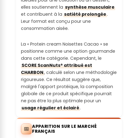
Idéales pour une collation ou un dessert,
endocrinien
Entre 20% et 40%
ion estimée
elles soutiennent la
synthèse musculaire
:
Au moins une substance est interdite par
:
et contribuent à la
satiété prolongée
.
Quantité de
un label écologique ou limitée par une
Leur format est conçu pour une
protéines
Le produit ne contient pas de substances
réglementation en Europe ou ailleurs
consommation aisée.
Le pays de vente du produit fini n'est pas
dans une
probablement toxiques
le même que celui de production - avec
portion :
Communicat
vente sur internet (plus de 50% du CA)
La « Protein cream Noisettes Cacao » se
Allergies :
ion
positionne comme une option gourmande
Entre 20 et 25%
responsable :
Portion de
dans cette catégorie. Cependant, le
Le produit contient une ou des
l'emballage
SCORE ScanNuts® attribué est
Qualité des
substances reconnues comme un des 14
La réalité du produit / service semble
:
CHARBON
, calculé selon une méthodologie
protéines
allergènes majeurs (gluten, crustacés,
contredire le discours marketing associé
rigoureuse. Ce résultat suggère que,
du produit
œufs, poissons, arachides, soja, lait, fruits
Produit en large format / multi-utilisation
malgré l'apport protéique, la composition
ou de la
à coques, célerie, moutarde, sésame,
globale de ce produit spécifique pourrait
matière
sulfites, lupin, mollusques)
Recyclabilit
ne pas être la plus optimale pour un
première
é des
usage régulier et éclairé
.
principale
Irritations :
emballages
(PDCAAs) :
:
Le produit contient une ou plusieurs
APPARITION SUR LE MARCHÉ
📅
Score PDCAA entre 0.8 et 1
substances potentiellement irritantes
FRANÇAIS
L'emballage est recyclé en France