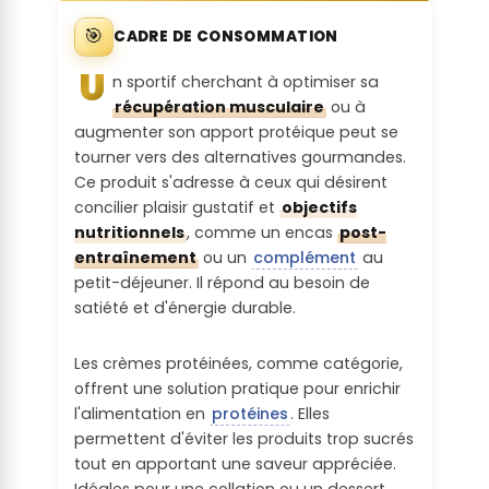
entales de
(=<2,5g)
probablement toxiques (Annexe VI du
Transparenc
🎯
la Matière
CADRE DE CONSOMMATION
règlement CLP CE n°1272/2008 /
e sur les
Première :
Nutri-Score
Monographie CIRC)
U
procédés de
n sportif cherchant à optimiser sa
:
transformati
récupération musculaire
ou à
Les matières premières utilisées sont à
Troubles
on :
augmenter son apport protéique peut se
risque et ne sont pas couvertes par une
neurologiqu
Pas d'affichage du Nutri-Score
tourner vers des alternatives gourmandes.
certification durable
es :
Aucune communication / explication sur
Ce produit s'adresse à ceux qui désirent
Quantité de
les procédés de transformation
concilier plaisir gustatif et
objectifs
Origine
Lipides par
Le produit ne contient pas de substance
nutritionnels
, comme un encas
post-
géographiq
portion :
probablement toxiques
Perception
entraînement
ou un
complément
au
ue de la
sociétale :
petit-déjeuner. Il répond au besoin de
Matière
Reprotoxicit
Entre 10% et 15% des AQR (10g<x<15g)
satiété et d'énergie durable.
Première :
é :
Le produit contient au moins une
Concentrati
substance décriée par une ONG ou
Les crèmes protéinées, comme catégorie,
On ne connait pas l'origine géographique
on en Acide
Le produit ne contient pas de substance
association
offrent une solution pratique pour enrichir
de la matière première (principale)
Gras
probablement toxiques
l'alimentation en
protéines
. Elles
Saturés de
Alertes
Lieu de
permettent d'éviter les produits trop sucrés
la portion :
Perturbateu
réglementair
vente /
tout en apportant une saveur appréciée.
r
es :
consommat