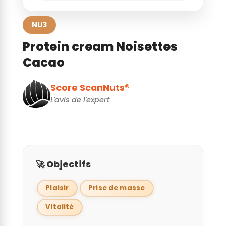
NU3
Protein cream Noisettes
Cacao
Score ScanNuts®
L'avis de l'expert
🚀 Objectifs
Plaisir
Prise de masse
Vitalité