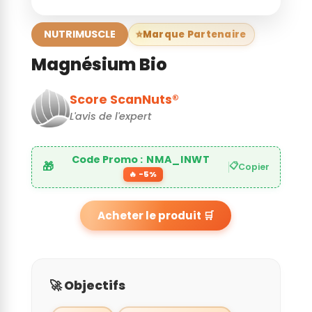
NUTRIMUSCLE
Marque Partenaire
Magnésium Bio
Score ScanNuts®
L'avis de l'expert
Code Promo :
NMA_INWT
🎁
📋
Copier
🔥 -5%
Acheter le produit 🛒
🚀 Objectifs