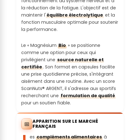
fonctionnement du système nerveux et à
controversée interdite dans le cahier des
endocrinien
la réduction de la fatigue. L'objectif est de
charges des grands distributeurs (U,
On ne connait pas l'origine géographique
:
maintenir l'
équilibre électrolytique
et la
Carrefour) et/ou décriée par une
de la matière première (principale)
fonction musculaire optimale pour soutenir
association/ONG
la performance.
Le produit ne contient pas de substances
Lieu de
probablement toxiques
Alertes
vente /
Le « Magnésium
Bio
» se positionne
réglementair
consommat
Allergies :
comme une option pour ceux qui
es :
ion estimée
privilégient une
source naturelle et
:
Le produit ne contient aucun allergène
certifiée
. Son format en capsules facilite
Les susbtances ou matières premières
probable
une prise quotidienne précise, s'intégrant
présentes ne font l'objet d'aucune
Le lieu de vente du produit fini est dans le
aisément dans une routine. Avec un score
restriction
même pays de production
Irritations :
ScanNuts® ARGENT, il s'adresse aux sportifs
recherchant une
formulation de qualité
Communicat
Portion de
Le produit contient une ou plusieurs
pour un soutien fiable.
ion
l'emballage
substances potentiellement irritantes
responsable :
:
APPARITION SUR LE MARCHÉ
Troubles
📅
Les allégations marketing semblent en
FRANÇAIS
Produit en large format / multi-utilisation
digestifs :
adéquation avec la réalité produit
L
es
compléments alimentaires
à