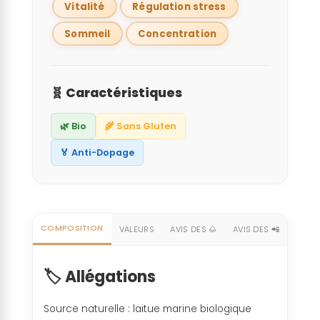
Vitalité
Régulation stress
Sommeil
Concentration
🧬 Caractéristiques
🌿 Bio
🌾 Sans Gluten
🏅 Anti-Dopage
COMPOSITION
VALEURS
AVIS DES 🌰
AVIS DES 📲
🏷️ Allégations
Source naturelle : laitue marine biologique