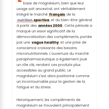
Recyclabilit
base de magnésium, bien que leur
Le produit ne contient aucune substance
é des
usage soit ancestral, ont véritablement
potentiellement toxiques
emballages
intégré le marché
français
de la
:
nutrition
sportive
et du bien-être général
à partir des
années 2000
. Cette période a
L'emballage est recyclé en France
marqué un essor significatif de la
démocratisation des compléments, portée
Labels sur
par une
vague healthy
et une prise de
produit fini :
conscience croissante des besoins
micronutritionnels. L'ouverture du marché
Le produit fini est certifié durable via un
parapharmaceutique a également joué
label environnemental public
un rôle clé, rendant ces produits plus
accessibles au grand public. Le
magnésium s'est alors positionné comme
un incontournable pour la gestion de la
fatigue et du stress.
Historiquement, les compléments de
magnésium se trouvaient principalement