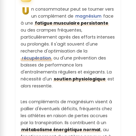
principale n'est pas considéré comme à
U
Alertes
n consommateur peut se tourner vers
Le produit contient une ou plusieurs
risque en matière risque social / éthique
environnem
un complément de
magnésium
face
substances inclassables quant à leur
(ex : respect des droits humains)
entales de
à une
fatigue musculaire persistante
toxicité
la Matière
ou des crampes fréquentes,
Transparenc
Première :
particulièrement après des efforts intenses
Troubles
e sur les
ou prolongés. Il s'agit souvent d'une
neurologiqu
procédés de
On utilise des matières premières
recherche d'optimisation de la
es :
transformati
végétales non associées à des alertes
récupération
ou d'une prévention des
on :
environnementales (Ex : tournesol, colza)
baisses de performance lors
Le produit ne contient pas de substance
et couvertes par une certification durable
d'entraînements réguliers et exigeants. La
probablement toxiques
Les procédés de production et
ET/OU les matières premières animales
nécessité d'un
soutien physiologique
est
transformation sont clairs car simples
utilisées sont couvertes par une
alors ressentie.
Reprotoxicit
ET/OU l'entreprise communique
certification durable
é :
ouvertement dessus
Les compléments de magnésium visent à
Origine
pallier d'éventuels déficits, fréquents chez
Le produit ne contient pas de substance
Perception
géographiq
les athlètes en raison de pertes accrues
probablement toxiques
sociétale :
ue de la
par la transpiration. Ils contribuent à un
Matière
Perturbateu
métabolisme énergétique normal
, au
Le produit ne contient aucune substance
Première :
r