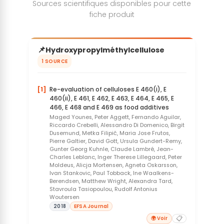
Sources scientifiques disponibles pour cette
fiche produit
📌
Hydroxypropylméthylcellulose
1 SOURCE
[1]
Re-evaluation of celluloses E 460(i), E
460(ii), E 461, E 462, E 463, E 464, E 465, E
466, E 468 and E 469 as food additives
Maged Younes, Peter Aggett, Fernando Aguilar,
Riccardo Crebelli, Alessandro Di Domenico, Birgit
Dusemund, Metka Filipič, Maria Jose Frutos,
Pierre Galtier, David Gott, Ursula Gundert-Remy,
Gunter Georg Kuhnle, Claude Lambré, Jean-
Charles Leblanc, Inger Therese Lillegaard, Peter
Moldeus, Alicja Mortensen, Agneta Oskarsson,
Ivan Stankovic, Paul Tobback, Ine Waalkens-
Berendsen, Matthew Wright, Alexandra Tard,
Stavroula Tasiopoulou, Rudolf Antonius
Woutersen
2018
EFSA Journal
📋
🌍 Voir