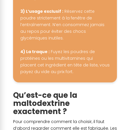
3) L’usage exclusif :
Réservez cette
poudre strictement à la fenêtre de
l’entraînement. N’en consommez jamais
au repos pour éviter des chocs
glycémiques inutiles.
4) La traque :
Fuyez les poudres de
protéines ou les multivitamines qui
placent cet ingrédient en tête de liste, vous
payez du vide au prix fort.
Qu’est-ce que la
maltodextrine
exactement ?
Pour comprendre comment la choisir, il faut
d’abord regarder comment elle est fabriquée. Les