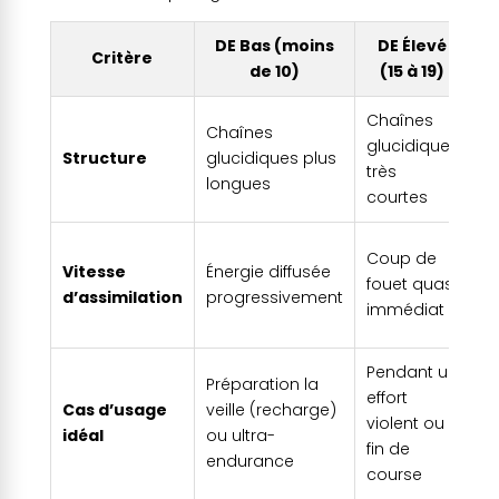
DE Bas (moins
DE Élevé
Critère
N
de 10)
(15 à 19)
Chaînes
Chaînes
Le
glucidiques
Structure
glucidiques plus
pl
très
longues
po
courtes
A
Coup de
Vitesse
Énergie diffusée
se
fouet quasi
d’assimilation
progressivement
du
immédiat
co
Pendant un
Préparation la
Av
effort
Cas d’usage
veille (recharge)
de
violent ou
idéal
ou ultra-
vi
fin de
endurance
co
course