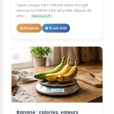
Taper coupe faim naturel dans Google
renvoie la même liste recyclée depuis dix
ans :...
Partager 🔗
✍️ Benjamin
📅 10 Juil 2026
Lire la suite 🌰
Banane : calories, valeurs