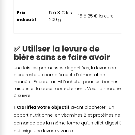
C
Prix
5 à 8 € les
p
15 à 25 € la cure
indicatif
200 g
d
f
✅ Utiliser la levure de
bière sans se faire avoir
Une fois les promesses dégonflées, la levure de
bière reste un complément d’alimentation
honnête. Encore faut-il l’acheter pour les bonnes
raisons et la doser correctement. Voici la marche
à suivre.
Clarifiez votre objectif
avant d’acheter : un
apport nutritionnel en vitamines B et protéines ne
demande pas la même forme qu’un effet digestif,
qui exige une levure vivante.