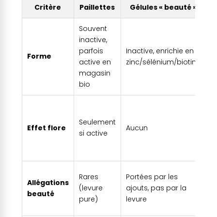
Critère
Paillettes
Gélules « beauté »
Souvent
inactive,
Vé
parfois
Inactive, enrichie en
m
Forme
active en
zinc/sélénium/biotine
a
magasin
a
bio
V
l
Seulement
Effet flore
Aucun
d
si active
o
di
U
Rares
Portées par les
Allégations
f
(levure
ajouts, pas par la
beauté
a
pure)
levure
m