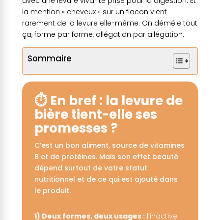
avec une levure vivante prise pour la digestion. Et
la mention « cheveux » sur un flacon vient
rarement de la levure elle-même. On démêle tout
ça, forme par forme, allégation par allégation.
Sommaire
⏱️ En bref : la levure de
bière tient-elle ses
promesses ?
C’est un bon aliment, source de vitamines
B et de protéines. Mais son effet beauté
dépend surtout de votre statut
nutritionnel et de ce qui est ajouté dans
le produit.
1) Deux formes, deux usages :
l’inactive