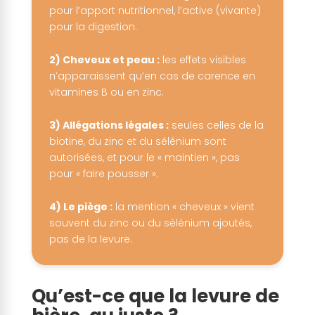
pour l’apport nutritionnel, l’active (vivante)
pour la digestion.
2) Cheveux et peau :
les effets visibles
n’apparaissent qu’en cas de carence en
vitamines B ou en zinc.
3) Allégations légales :
seules celles de la
biotine, du zinc et du sélénium sont
autorisées, et pour le « maintien », pas
pour « faire pousser ».
4) Le piège :
la mention « cheveux » vient
souvent du zinc ou du sélénium ajoutés,
pas de la levure.
Qu’est-ce que la levure de