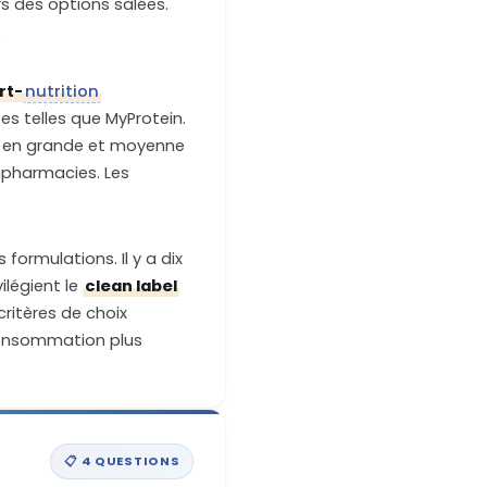
ers des options salées.
.
rt-
nutrition
 telles que MyProtein.
nt en grande et moyenne
apharmacies. Les
formulations. Il y a dix
ilégient le
clean label
ritères de choix
 consommation plus
📋 4 QUESTIONS