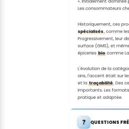
». Initialement dominée p
Les consommateurs cherc
Historiquement, ces prod
spécialisés
, comme les
Progressivement, leur d
surface (GMS), et même
épiceries
bio
comme La V
L'évolution de la catégo
ans, l'accent était sur 
et la
traçabilité
. Des c
importants. Les formats
pratique et adaptée.
❓
QUESTIONS FR