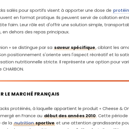
ks salés pour sportifs visent à apporter une dose de
protéi
e 10% et 15% des AQR (3g<x<4,5g)
ouvent en format pratique. Ils peuvent servir de collation en
e faim. Leur rôle est d'offrir une solution simple, transportab
rieur à 25% des AQR (>=1,25g)
 en dehors des repas principaux.
nion » se distingue par sa
saveur spécifique
, ciblant les a
uit composé en majorité d'ingrédients à IG bas avec d'autres à IG moyen e
on positionnement s'oriente vers l'aspect récréatif et la sati
ation nutritionnelle stricte. Il représente une option pour varie
e CHARBON.
eur de 4 à 5
UR LE MARCHÉ FRANÇAIS
cks protéinés, à laquelle appartient le produit « Cheese & On
 émergé en France au
début des années 2010
. Cette période
 de la
nutrition
sportive
et une attention grandissante pour