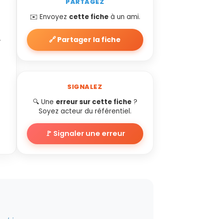
PARTAGEZ
✉️ Envoyez
cette fiche
à un ami.
,
🔗 Partager la fiche
SIGNALEZ
▼
🔍 Une
erreur sur cette fiche
?
Soyez acteur du référentiel.
▼
🚩 Signaler une erreur
▼
▼
▼