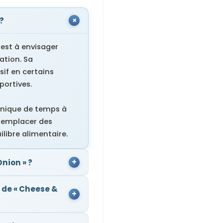
 ?
est à envisager
ation. Sa
if en certains
portives.
 unique de temps à
 remplacer des
libre alimentaire.
nion » ?
 de « Cheese &