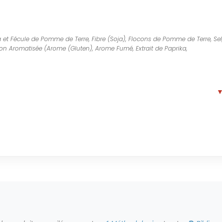
 et Fécule de Pomme de Terre, Fibre (Soja), Flocons de Pomme de Terre, Sel
tion Aromatisée (Arome (Gluten), Arome Fumé, Extrait de Paprika,
enne
↓
 avec Wim Mennes, président du groupe de travail de l'EFSA sur les