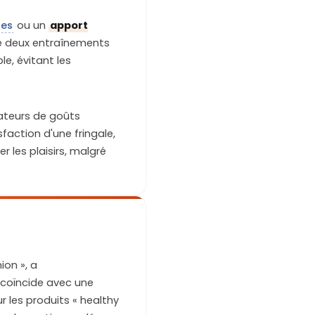
nes
ou un
apport
tre deux entraînements
le, évitant les
mateurs de goûts
t/ou fort
sfaction d'une fringale,
r les plaisirs, malgré
ion », a
 coïncide avec une
 les produits « healthy