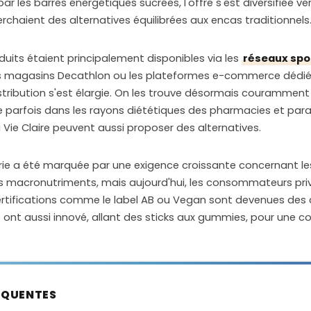
ar les barres énergétiques sucrées, l'offre s'est diversifiée v
haient des alternatives équilibrées aux encas traditionnels
uits étaient principalement disponibles via les
réseaux spo
 magasins Decathlon ou les plateformes e-commerce dédiées
istribution s'est élargie. On les trouve désormais couramme
 parfois dans les rayons diététiques des pharmacies et par
ie Claire peuvent aussi proposer des alternatives.
rie a été marquée par une exigence croissante concernant les 
les macronutriments, mais aujourd'hui, les consommateurs priv
ertifications comme le label AB ou Vegan sont devenues des c
 ont aussi innové, allant des sticks aux gummies, pour une
ÉQUENTES