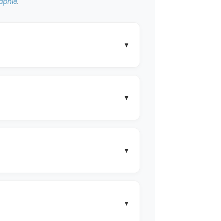
raphie
.
▼
▼
e
ité
 règlement CLP CE n°1272/2008 /
▼
 CO2 eq/kg)
r une certification éthique / sociale
▼
certification durable
t n'a aucun label éthique