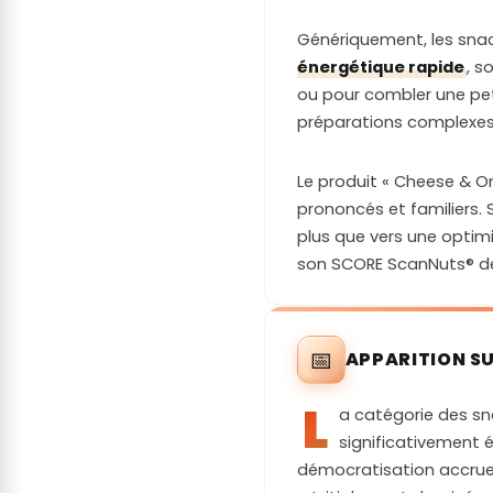
Génériquement, les snac
Quantité de fibres par
Entr
énergétique rapide
, s
portion :
ou pour combler une petit
Quantité de sel par portion :
Supé
préparations complexes,
Charge glycémique /
Le produit « Cheese & O
Composé d’un ingrédient
Prod
prononcés et familiers. S
susceptible d’augmenter
plus que vers une optimis
fortement la glycémie :
son SCORE ScanNuts® d
Facteur de satiété / Fullness
Fact
factor :
📅
APPARITION S
L
a catégorie des sna
significativement
démocratisation accrue