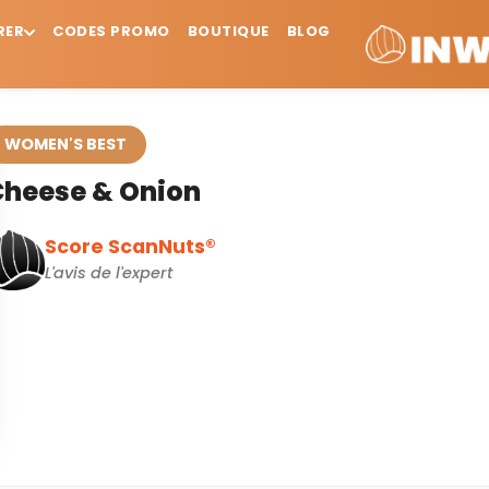
RER
CODES PROMO
BOUTIQUE
BLOG
Women’s Best – Cheese & Onion
WOMEN'S BEST
Cheese & Onion
Score ScanNuts®
L'avis de l'expert