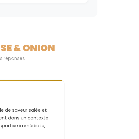
es majeurs (gluten, crustacés, œufs,
s, lupin, mollusques)
vec vente sur internet (plus de 50% du CA)
des charges des grands distributeurs (U,
SE & ONION
es réponses
tion
e de saveur salée et
uvent dans un contexte
 sportive immédiate,