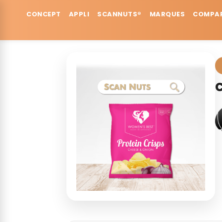
CONCEPT
APPLI
SCANNUTS®
MARQUES
COMPA
Accueil
Marques
Women's Best