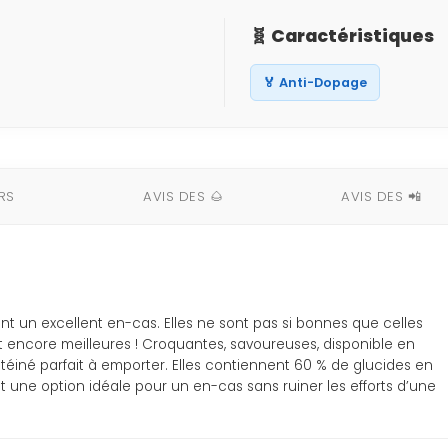
🧬 Caractéristiques
🏅 Anti-Dopage
RS
AVIS DES 🌰
AVIS DES 📲
t un excellent en-cas. Elles ne sont pas si bonnes que celles
t encore meilleures ! Croquantes, savoureuses, disponible en
téiné parfait à emporter. Elles contiennent 60 % de glucides en
 une option idéale pour un en-cas sans ruiner les efforts d’une